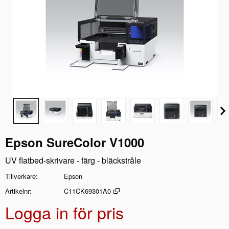
Epson SureColor V1000
UV flatbed-skrivare - färg - bläckstråle
Tillverkare
Epson
Artikelnr
C11CK69301A0
Logga in för pris
Lägg 